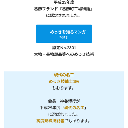
平成23年度
葛飾ブランド『葛飾町工場物語』
に認定されました。
めっきを知るマンガ
を読む
認定No.2301
大物・長物部品等へのめっき技術
現代の名工
めっき技能士1級
もおります
。
会長 神谷博行
が
平成29年度
「
現代の名工
」
に選ばれました。
高度熟練技能者
でもあります。