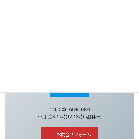
(通称：神谷めっき)
創業80年のめっき職人工場
代理店を通さない工場直取引
仕上げに自信があります！
〒124-0012
東京都葛飾区立石2-18-8
当社へのアクセス
会社概要
TEL：03-3695-1304
※月-金8-17時(12-13時は昼休み)
お問合せフォーム