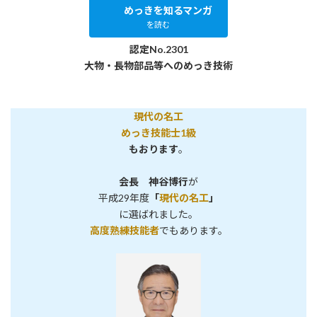
めっきを知るマンガ
を読む
認定No.2301
大物・長物部品等へのめっき技術
現代の名工
めっき技能士1級
もおります
。
会長 神谷博行
が
平成29年度
「
現代の名工
」
に選ばれました。
高度熟練技能者
でもあります。