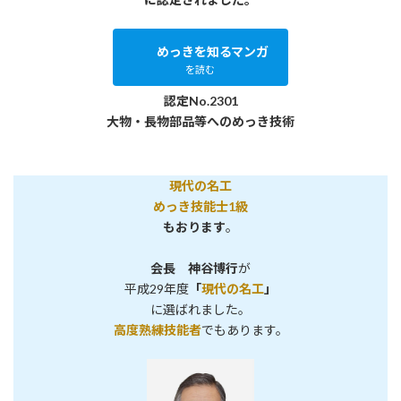
めっきを知るマンガ
を読む
認定No.2301
大物・長物部品等へのめっき技術
現代の名工
めっき技能士1級
もおります
。
会長 神谷博行
が
平成29年度
「
現代の名工
」
に選ばれました。
高度熟練技能者
でもあります。