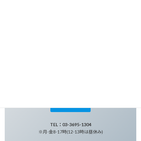
神谷電化工業(株)
(通称：神谷めっき)
創業80年のめっき職人工場
代理店を通さない工場直取引
仕上げに自信があります！
〒124-0012
東京都葛飾区立石2-18-8
当社へのアクセス
会社概要
TEL：03-3695-1304
※月-金8-17時(12-13時は昼休み)